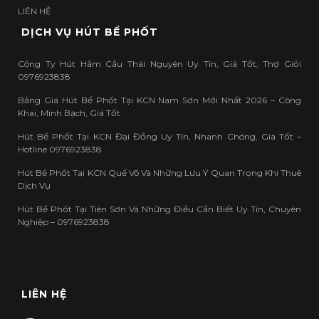
LIÊN HỆ
DỊCH VỤ HÚT BỂ PHỐT
Công Ty Hút Hầm Cầu Thái Nguyên Uy Tín, Giá Tốt, Thợ Giỏi
0976923838
Bảng Giá Hút Bể Phốt Tại KCN Nam Sơn Mới Nhất 2026 – Công
Khai, Minh Bạch, Giá Tốt
Hút Bể Phốt Tại KCN Đại Đồng Uy Tín, Nhanh Chóng, Giá Tốt –
Hotline 0976923838
Hút Bể Phốt Tại KCN Quế Võ Và Những Lưu Ý Quan Trọng Khi Thuê
Dịch Vụ
Hút Bể Phốt Tại Tiên Sơn Và Những Điều Cần Biết Uy Tín, Chuyên
Nghiệp – 0976923838
LIÊN HỆ