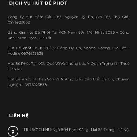
DỊCH VỤ HÚT BỂ PHỐT
Công Ty Hút Hầm Cầu Thái Nguyên Uy Tín, Giá Tốt, Thợ Giỏi
0976923838
Bảng Giá Hút Bể Phốt Tại KCN Nam Sơn Mới Nhất 2026 – Công
Khai, Minh Bạch, Giá Tốt
Hút Bể Phốt Tại KCN Đại Đồng Uy Tín, Nhanh Chóng, Giá Tốt –
Hotline 0976923838
Hút Bể Phốt Tại KCN Quế Võ Và Những Lưu Ý Quan Trọng Khi Thuê
Dịch Vụ
Hút Bể Phốt Tại Tiên Sơn Và Những Điều Cần Biết Uy Tín, Chuyên
Nghiệp – 0976923838
LIÊN HỆ
TRỤ SỞ CHÍNH: Ngõ 804 Bạch Đằng - Hai Bà Trưng - Hà Nội