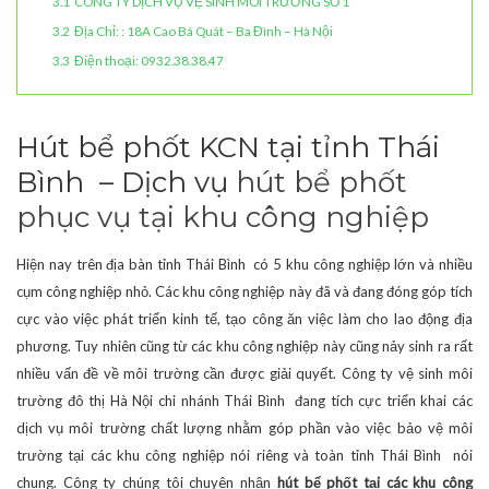
3.1
CÔNG TY DỊCH VỤ VỆ SINH MÔI TRƯỜNG SỐ 1
3.2
Địa Chỉ: : 18A Cao Bá Quát – Ba Đình – Hà Nội
3.3
Điện thoại: 0932.38.38.47
Hút bể phốt KCN tại tỉnh Thái
Bình – Dịch vụ
hút bể phốt
phục vụ tại khu công nghiệp
Hiện nay trên địa bàn tỉnh Thái Bình có 5 khu công nghiệp lớn và nhiều
cụm công nghiệp nhỏ. Các khu công nghiệp này đã và đang đóng góp tích
cực vào việc phát triển kinh tế, tạo công ăn việc làm cho lao động địa
phương. Tuy nhiên cũng từ các khu công nghiệp này cũng nảy sinh ra rất
nhiều vấn đề về môi trường cần được giải quyết. Công ty vệ sinh môi
trường đô thị Hà Nội chi nhánh Thái Bình đang tích cực triển khai các
dịch vụ môi trường chất lượng nhằm góp phần vào việc bảo vệ môi
trường tại các khu công nghiệp nói riêng và toàn tỉnh Thái Bình nói
chung. Công ty chúng tôi chuyên nhận
hút bể phốt tại các khu công