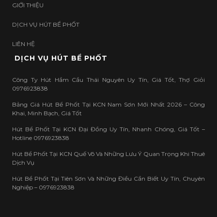
GIỚI THIỆU
DỊCH VỤ HÚT BỂ PHỐT
LIÊN HỆ
DỊCH VỤ HÚT BỂ PHỐT
Công Ty Hút Hầm Cầu Thái Nguyên Uy Tín, Giá Tốt, Thợ Giỏi
0976923838
Bảng Giá Hút Bể Phốt Tại KCN Nam Sơn Mới Nhất 2026 – Công
Khai, Minh Bạch, Giá Tốt
Hút Bể Phốt Tại KCN Đại Đồng Uy Tín, Nhanh Chóng, Giá Tốt –
Hotline 0976923838
Hút Bể Phốt Tại KCN Quế Võ Và Những Lưu Ý Quan Trọng Khi Thuê
Dịch Vụ
Hút Bể Phốt Tại Tiên Sơn Và Những Điều Cần Biết Uy Tín, Chuyên
Nghiệp – 0976923838