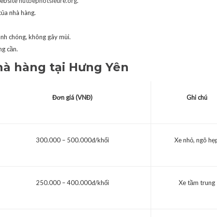
ebsite
hutbephotsieure.org
.
của nhà hàng.
hanh chóng, không gây mùi.
ng cần.
hà hàng tại Hưng Yên
Đơn giá (VNĐ)
Ghi chú
300.000 – 500.000đ/khối
Xe nhỏ, ngõ hẹ
250.000 – 400.000đ/khối
Xe tầm trung