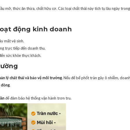
ầu mỡ, thức ăn thừa, chất hữu cơ. Các loại chất thải này tích tụ lâu ngày tron
hoạt động kinh doanh
ây mất vệ sinh.
ng trực tiếp đến doanh thu.
đến sức khỏe thực khách.
trường
ản lý chất thải và bảo vệ môi trường
. Nếu để bể phốt tràn gây ô nhiễm, doan
u đồng
.
lần
để đảm bảo hệ thống vận hành trơn tru.