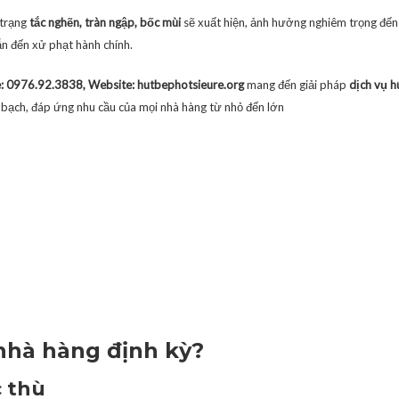
 trạng
tắc nghẽn, tràn ngập, bốc mùi
sẽ xuất hiện, ảnh hưởng nghiêm trọng đến 
ẫn đến xử phạt hành chính.
e: 0976.92.3838, Website: hutbephotsieure.org
mang đến giải pháp
dịch vụ h
h bạch, đáp ứng nhu cầu của mọi nhà hàng từ nhỏ đến lớn
 nhà hàng định kỳ?
c thù