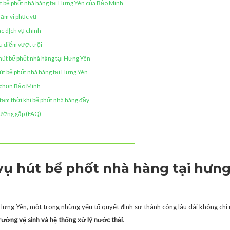
t bể phốt nhà hàng tại Hưng Yên của Bảo Minh
hạm vi phục vụ
ác dịch vụ chính
u điểm vượt trội
hút bể phốt nhà hàng tại Hưng Yên
út bể phốt nhà hàng tại Hưng Yên
 chọn Bảo Minh
tạm thời khi bể phốt nhà hàng đầy
hường gặp (FAQ)
 vụ hút bể phốt nhà hàng tại hưn
 Hưng Yên, một trong những yếu tố quyết định sự thành công lâu dài không chỉ
rường vệ sinh và hệ thống xử lý nước thải
.