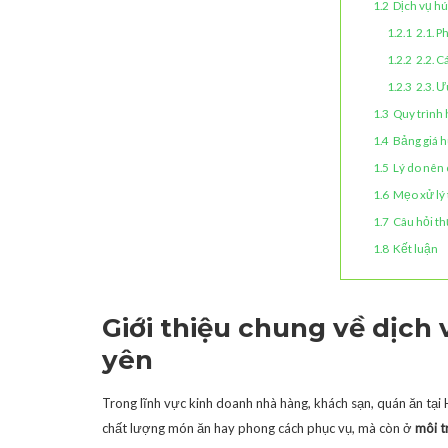
1.2
Dịch vụ hú
1.2.1
2.1. P
1.2.2
2.2. C
1.2.3
2.3. Ư
1.3
Quy trình 
1.4
Bảng giá h
1.5
Lý do nên
1.6
Mẹo xử lý 
1.7
Câu hỏi t
1.8
Kết luận
Giới thiệu chung về dịch
yên
Trong lĩnh vực kinh doanh nhà hàng, khách sạn, quán ăn tại
chất lượng món ăn hay phong cách phục vụ, mà còn ở
môi t