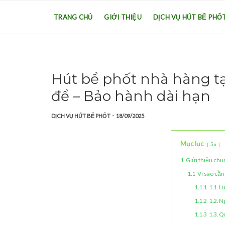
TRANG CHỦ
GIỚI THIỆU
DỊCH VỤ HÚT BỂ PHỐ
Hút bể phốt nhà hàng t
để – Bảo hành dài hạn
-
DỊCH VỤ HÚT BỂ PHỐT
18/09/2025
Mục lục
ẩn
1
Giới thiệu chu
1.1
Vì sao cần
1.1.1
1.1. L
1.1.2
1.2. 
1.1.3
1.3. Q