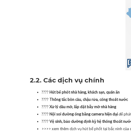
2.2. Các dịch vụ chính
????
Hút bể phốt nhà hàng, khách sạn, quán ăn
????
Thông tắc bồn cầu, chậu rửa, cống thoát nước
????
Xử lý dầu mỡ, lắp đặt bẫy mỡ nhà hàng
????
Nội soi đường ống bằng camera hiện đại
để phát 
????
Vệ sinh, bảo dưỡng định kỳ hệ thống thoát nướ
>>>> xem thêm
dịch vụ hút bể phốt tại bắc ninh
của 