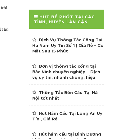
trải
HÚT BỂ PHỐT TẠI CÁC
TỈNH, HUYỆN LÂN CẬN
út bể
Dịch Vụ Thông Tắc Cống Tại
Hà Nam Uy Tín Số 1 | Giá Rẻ – Có
Mặt Sau 15 Phút
Đơn vị thông tắc cống tại
Bắc Ninh chuyên nghiệp – Dịch
vụ uy tín, nhanh chóng, hiệu
Thông Tắc Bồn Cầu Tại Hà
Nội tốt nhất
Hút Hầm Cầu Tại Long An Uy
Tín , Giá Rẻ
Hút hầm cầu tại Bình Dương