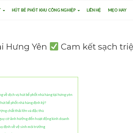
T
HÚT BỂ PHỐT KHU CÔNG NGHIỆP
LIÊN HỆ
MẸO HAY
ại Hưng Yên
Cam kết sạch triệ
ng về dịch vụ hút bể phốt nhà hàng tại hưng yên
 hút bể phốt nhà hàng định kỳ?
ượng chất thải lớn và đặc thù
Nguy cơ ảnh hưởng đến hoạt động kinh doanh
uy định về vệ sinh môi trường