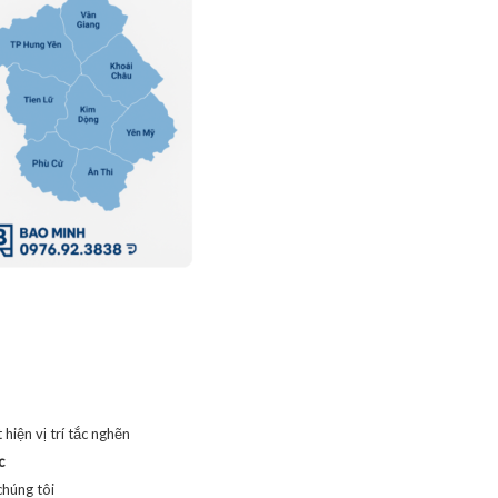
hiện vị trí tắc nghẽn
c
chúng tôi