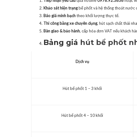
Tiếp nhận yêu cầu
qua hotline
0976.92.3838
hoặc w
Khảo sát hiện trạng
bể phốt và hệ thống thoát nước 
Báo giá minh bạch
theo khối lượng thực tế.
Thi công bằng xe chuyên dụng
, hút sạch chất thải n
Bàn giao & bảo hành
, cấp hóa đơn VAT nếu khách hà
Bảng giá
hút bể phốt n
Dịch vụ
Hút bể phốt 1 – 3 khối
Hút bể phốt 4 – 10 khối