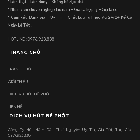
* Làm thật – Làm đúng – Không hề đục phá
* Nhân viên chuyên nghiệp lâu năm – Giá cả hợp lý – Gọi là có
* Cam kết: Đúng giá – Uy Tín – Chất Lượng Phục Vụ 24/24 Kể Cả
Ngày Lễ Tết .
HOTLINE : 0976.923.838
TRANG CHỦ
TRANG CHỦ
GIỚI THIỆU
DỊCH VỤ HÚT BỂ PHỐT
LIÊN HỆ
DỊCH VỤ HÚT BỂ PHỐT
Công Ty Hút Hầm Cầu Thái Nguyên Uy Tín, Giá Tốt, Thợ Giỏi
0976923838