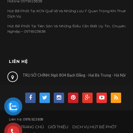
Hotline 0976923838
Hút Bể Phốt Tại KCN Quế Võ Và Những Lưu Ý Quan Trọng Khi Thuê
Dịch Vụ
Hút Bể Phốt Tại Tiên Sơn Và Những Điều Cần Biết Uy Tín, Chuyên
Nghiệp – 0976923838
LIÊN HỆ
TRỤ SỞ CHÍNH: Ngõ 804 Bạch Đằng - Hai Bà Trưng - Hà Nội
Liên hệ: 0976.923.838
TRANG CHỦ
GIỚI THIỆU
DỊCH VỤ HÚT BỂ PHỐT