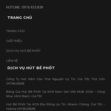
HOTLINE : 0976.923.838
TRANG CHỦ
TRANG CHỦ
GIỚI THIỆU
DỊCH VỤ HÚT BỂ PHỐT
LIÊN HỆ
DỊCH VỤ HÚT BỂ PHỐT
Công Ty Hút Hầm Cầu Thái Nguyên Uy Tín, Giá Tốt, Thợ Giỏi
0976923838
Bảng Giá Hút Bể Phốt Tại KCN Nam Sơn Mới Nhất 2026 – Công
Khai, Minh Bạch, Giá Tốt
Hút Bể Phốt Tại KCN Đại Đồng Uy Tín, Nhanh Chóng, Giá Tốt –
Hotline 0976923838