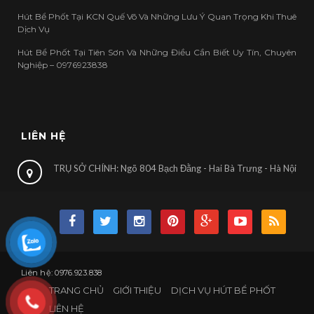
Hút Bể Phốt Tại KCN Quế Võ Và Những Lưu Ý Quan Trọng Khi Thuê
Dịch Vụ
Hút Bể Phốt Tại Tiên Sơn Và Những Điều Cần Biết Uy Tín, Chuyên
Nghiệp – 0976923838
LIÊN HỆ
TRỤ SỞ CHÍNH: Ngõ 804 Bạch Đằng - Hai Bà Trưng - Hà Nội
Liên hệ: 0976.923.838
TRANG CHỦ
GIỚI THIỆU
DỊCH VỤ HÚT BỂ PHỐT
LIÊN HỆ