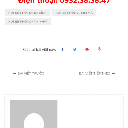
Điện thoại: 0932.38.38.47
HÚT BỂ PHỐT TẠI BA ĐÌNH
HÚT BỂ PHỐT TẠI KIM MÃ
HÚT BỂ PHỐT UY TÍN NHẤT
Chia sẻ bài viết này:
BÀI VIẾT TRƯỚC
BÀI VIẾT TIẾP THEO