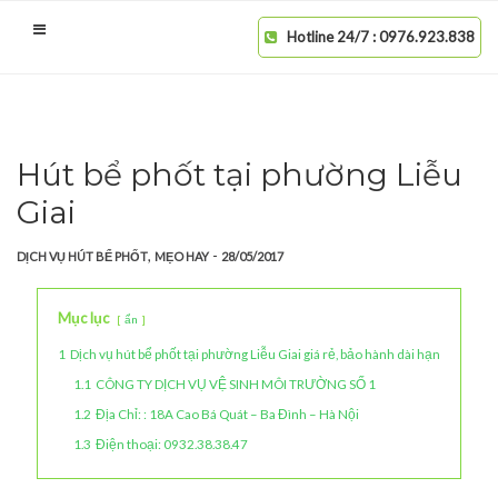
Hotline 24/7 : 0976.923.838
Hút bể phốt tại phường Liễu
Giai
,
-
DỊCH VỤ HÚT BỂ PHỐT
MẸO HAY
28/05/2017
Mục lục
ẩn
1
Dịch vụ hút bể phốt tại phường Liễu Giai giá rẻ, bảo hành dài hạn
1.1
CÔNG TY DỊCH VỤ VỆ SINH MÔI TRƯỜNG SỐ 1
1.2
Địa Chỉ: : 18A Cao Bá Quát – Ba Đình – Hà Nội
1.3
Điện thoại: 0932.38.38.47