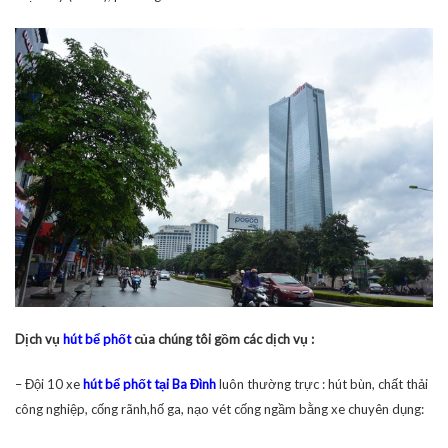
Dịch vụ
hút bể phốt
của chúng tôi gồm các dịch vụ :
– Đội 10 xe
hút bể phốt tại Ba Đình
luôn thường trực : hút bùn, chất thải
công nghiệp, cống rãnh,hố ga, nạo vét cống ngầm bằng xe chuyên dụng: