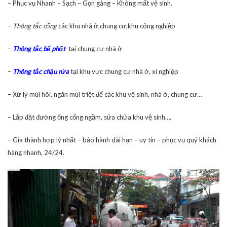
– Phục vụ Nhanh – Sạch – Gọn gàng – Không mất vệ sinh.
–
Thông t
ắ
c c
ố
ng
các khu nhà ở,chung cư,khu công nghiệp
–
Thông t
ắ
c b
ể
ph
ố
t
tại chung cư nhà ở
–
Thông t
ắ
c ch
ậ
u r
ử
a
tại khu vực chung cư nhà ở, xí nghiệp
– Xử lý mùi hôi, ngăn mùi triệt để các khu vệ sinh, nhà ở, chung cư…
– Lắp đặt đường ống cống ngầm, sửa chữa khu vệ sinh….
– Gía thành hợp lý nhất – bảo hành dài hạn – uy tín – phục vụ quý khách
hàng nhanh, 24/24.