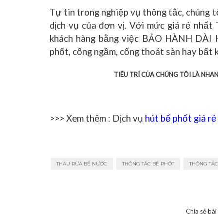
Tự tin trong nghiệp vụ thông tắc, chúng 
dịch vụ của đơn vị. Với mức giá rẻ nhất
khách hàng bằng việc BẢO HÀNH DÀI H
phốt, cống ngầm, cống thoát sàn hay bất kỳ
TIÊU TRÍ CỦA CHÚNG TÔI LÀ NHA
>>> Xem thêm : Dịch vụ
hút bể phốt giá rẻ
THAU RỬA BỂ NƯỚC
THÔNG TẮC BỂ PHỐT
THÔNG TẮC
Chia sẻ bài