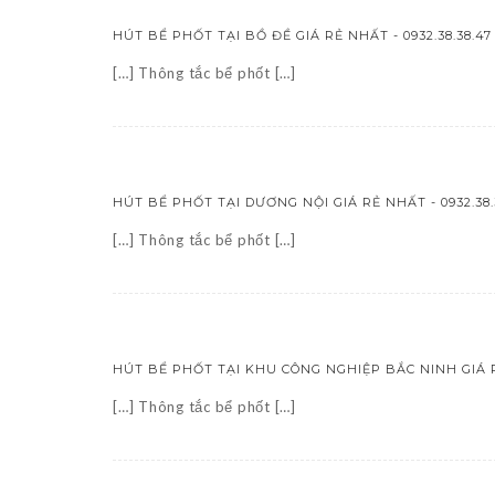
HÚT BỂ PHỐT TẠI BỒ ĐỀ GIÁ RẺ NHẤT - 0932.38.38.47
[…] Thông tắc bể phốt […]
HÚT BỂ PHỐT TẠI DƯƠNG NỘI GIÁ RẺ NHẤT - 0932.38.
[…] Thông tắc bể phốt […]
HÚT BỂ PHỐT TẠI KHU CÔNG NGHIỆP BẮC NINH GIÁ RẺ 
[…] Thông tắc bể phốt […]