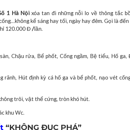
Số 1 Hà Nội
xóa tan đi những nỗi lo về thông tắc b
 cống…không kể sáng hay tối, ngày hay đêm. Gọi là đến 
 chỉ 120.000 Đ
/
lần.
t sàn, Chậu rửa, Bể phốt, Cống ngầm, Bệ tiểu, Hố ga
 rãnh, Hút định kỳ cá hố ga và bể phốt, nạo vét cố
hông trôi, vật thể cứng, tròn khó hút.
ác khu Wc.
t
“KHÔNG ĐỤC PHÁ”