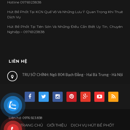
Hotline 0976923838
Hút Bể Phốt Tại KCN Quế Võ Và Những Lưu Ý Quan Trọng Khi Thuê
Dịch Vụ
Hút Bể Phốt Tại Tiên Sơn Và Những Điều Cần Biết Uy Tín, Chuyên
Nghiệp – 0976923838
LIÊN HỆ
TRỤ SỞ CHÍNH: Ngõ 804 Bạch Đằng - Hai Bà Trưng - Hà Nội
Liên hệ: 0976.923.838
TRANG CHỦ
GIỚI THIỆU
DỊCH VỤ HÚT BỂ PHỐT