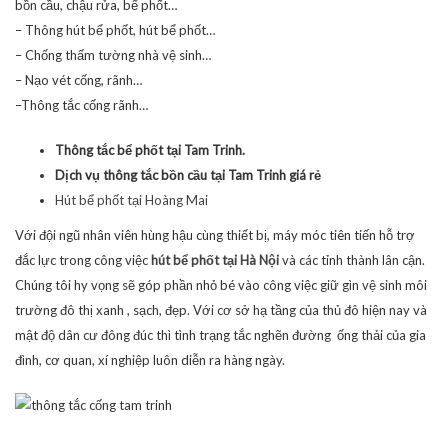
bồn cầu, chậu rửa, bể phốt…
– Thông hút bể phốt, hút bể phốt…
– Chống thấm tường nhà vệ sinh…
– Nạo vét cống, rãnh…
–Thông tắc cống rãnh…
Thông tắc bể phốt tại Tam Trinh.
Dịch vụ thông tắc bồn cầu tại Tam Trinh giá rẻ
Hút bể phốt tại Hoàng Mai
Với đội ngũ nhân viên hùng hậu cùng thiết bị, máy móc tiên tiến hỗ trợ
đắc lực trong công việc
hút bể phốt tại Hà Nội
và các tỉnh thành lân cận.
Chúng tôi hy vọng sẽ góp phần nhỏ bé vào công việc giữ gìn vệ sinh môi
trường đô thị xanh , sạch, đẹp. Với cơ sở hạ tầng của thủ đô hiện nay và
mật độ dân cư đông đúc thì tình trạng tắc nghẽn đường ống thải của gia
đình, cơ quan, xí nghiệp luôn diễn ra hàng ngày.